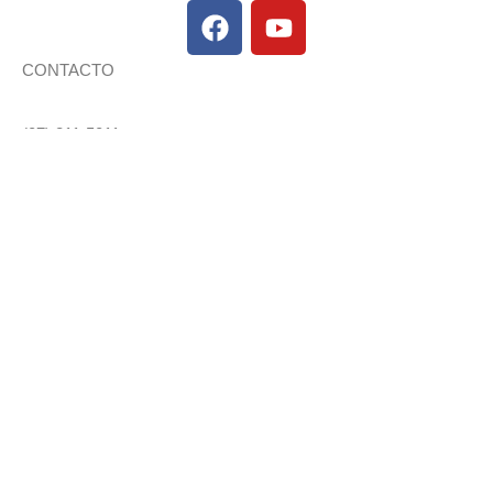
CONTACTO
(07) 211-5011
Atención de Lunes a Viernes
08H00 a 17H00
Nombre
Correo