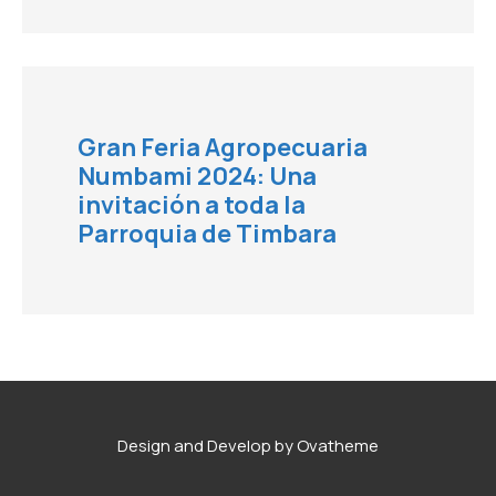
Gran Feria Agropecuaria
Numbami 2024: Una
invitación a toda la
Parroquia de Timbara
Design and Develop by Ovatheme